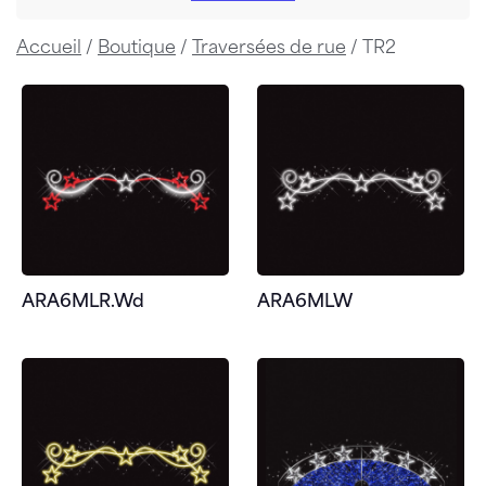
Accueil
/
Boutique
/
Traversées de rue
/ TR2
ARA6MLR.Wd
ARA6MLW