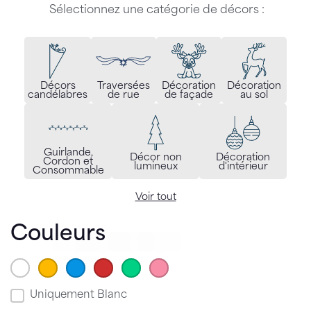
Sélectionnez une catégorie de décors :
Décors
Traversées
Décoration
Décoration
candélabres
de rue
de façade
au sol
Guirlande,
Décor non
Décoration
Cordon et
lumineux
d'intérieur
Consommable
Voir tout
Couleurs
Blanc
Blanc Chaud / Or
(157)
Bleu
(33)
(51)
Rouge
(28)
Vert
(22)
Rose
(2)
Tri couleur
Uniquement Blanc