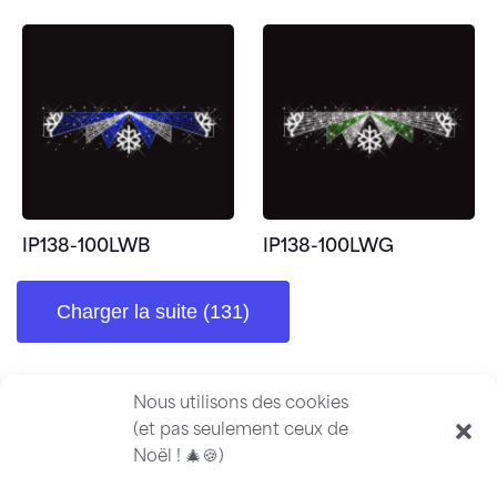
IP138-100LWB
IP138-100LWG
Charger la suite (131)
Nous utilisons des cookies
(et pas seulement ceux de
Noël ! 🎄🍪)