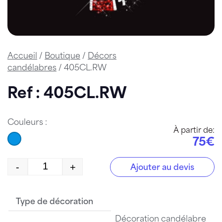
Accueil
/
Boutique
/
Décors
candélabres
/ 405CL.RW
Ref : 405CL.RW
Couleurs :
À partir de:
75€
-
+
Ajouter au devis
quantité de 405CL.RW
Type de décoration
Décoration candélabre