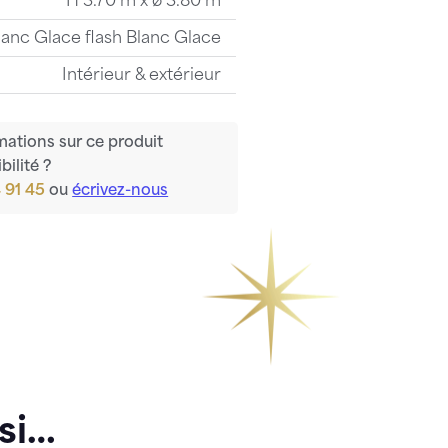
H 3.70 m x ø 3.80 m
lanc Glace flash Blanc Glace
Intérieur & extérieur
mations sur ce produit
bilité ?
 91 45
ou
écrivez-nous
si…