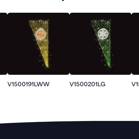
V1500191LWW
V1500201LG
V1