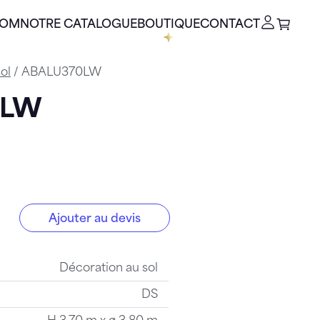
OOM
NOTRE CATALOGUE
BOUTIQUE
CONTACT
ol
/ ABALU370LW
0LW
Ajouter au devis
LW
Décoration au sol
DS