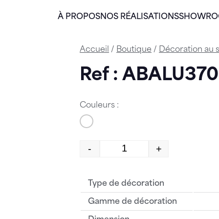
À PROPOS
NOS RÉALISATIONS
SHOWR
Accueil
/
Boutique
/
Décoration au s
Ref : ABALU37
Couleurs :
-
+
quantité de ABALU370
Type de décoration
Gamme de décoration