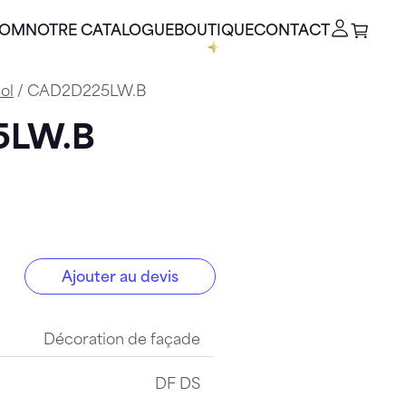
OOM
NOTRE CATALOGUE
BOUTIQUE
CONTACT
ol
/ CAD2D225LW.B
5LW.B
Ajouter au devis
LW.B
Décoration de façade
DF DS