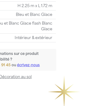
H 2.25 m x L 1.72 m
Bleu et Blanc Glace
eu et Blanc Glace flash Blanc
Glace
Intérieur & extérieur
mations sur ce produit
bilité ?
 91 45
ou
écrivez-nous
Décoration au sol