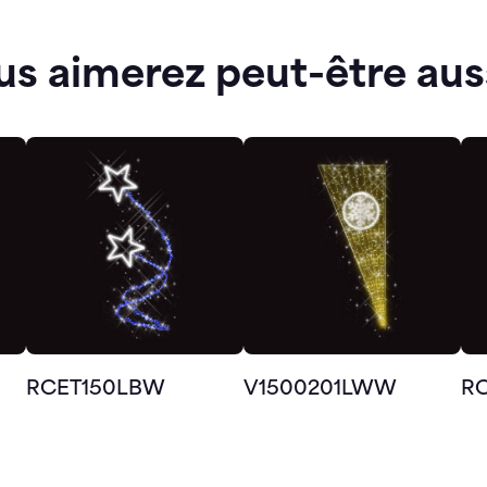
us aimerez peut-être aus
RCET150LBW
V1500201LWW
R