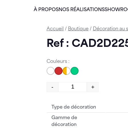
À PROPOS
NOS RÉALISATIONS
SHOWR
Accueil
/
Boutique
/
Décoration au s
Ref : CAD2D22
Couleurs :
-
+
quantité de CAD2D225
Type de décoration
Gamme de
décoration