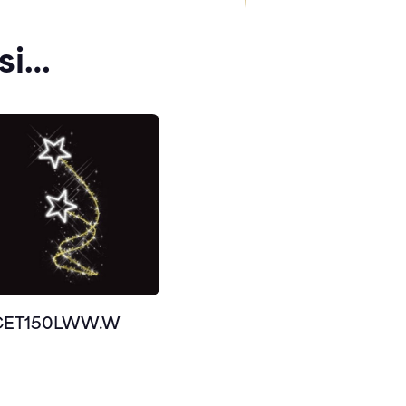
si…
CET150LWW.W