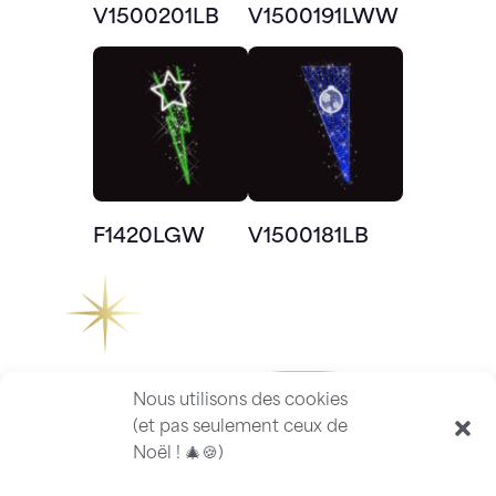
V1500201LB
V1500191LWW
F1420LGW
V1500181LB
Nous utilisons des cookies
(et pas seulement ceux de
Noël ! 🎄🍪)