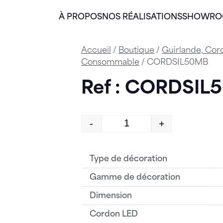
À PROPOS
NOS RÉALISATIONS
SHOWR
Accueil
/
Boutique
/
Guirlande, Cor
Consommable
/ CORDSIL50MB
Ref : CORDSIL
-
+
quantité de CORDSIL5
Type de décoration
Gamme de décoration
Dimension
Cordon LED