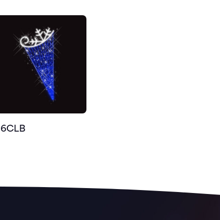
06CLB