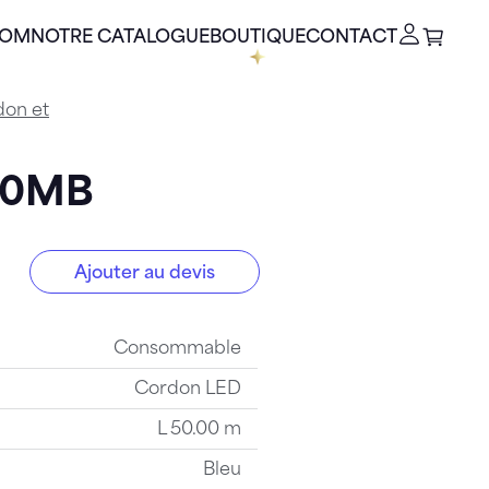
OOM
NOTRE CATALOGUE
BOUTIQUE
CONTACT
don et
50MB
Ajouter au devis
0MB
Consommable
Cordon LED
L 50.00 m
Bleu