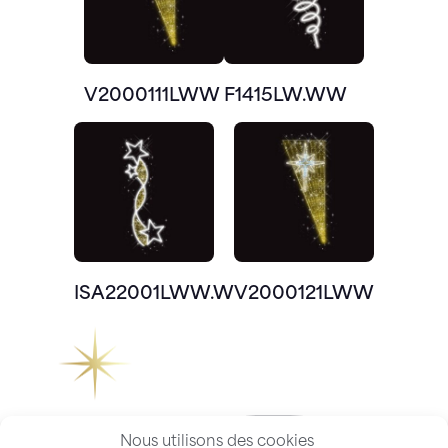
V2000111LWW
F1415LW.WW
ISA22001LWW.W
V2000121LWW
Nous utilisons des cookies