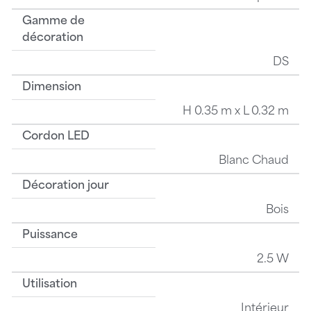
Gamme de
décoration
DS
Dimension
H 0.35 m x L 0.32 m
Cordon LED
Blanc Chaud
Décoration jour
Bois
Puissance
2.5 W
Utilisation
Intérieur