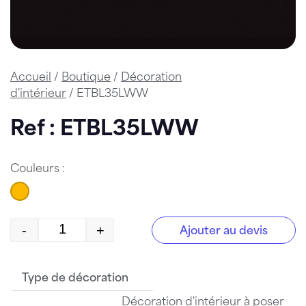
Accueil
/
Boutique
/
Décoration
d'intérieur
/ ETBL35LWW
Ref : ETBL35LWW
Couleurs :
-
+
Ajouter au devis
quantité de ETBL35LWW
Type de décoration
Décoration d'intérieur à poser