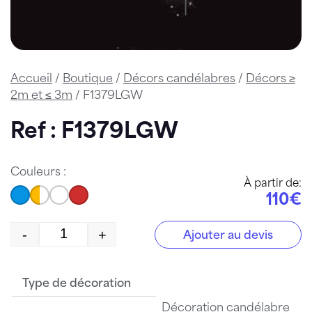
Accueil
/
Boutique
/
Décors candélabres
/
Décors ≥
2m et ≤ 3m
/ F1379LGW
Ref : F1379LGW
Couleurs :
À partir de:
110€
-
+
Ajouter au devis
quantité de F1379LGW
Type de décoration
Décoration candélabre