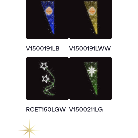
V1500191LB
V1500191LWW
RCET150LGW
V1500211LG