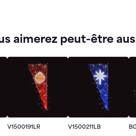
us aimerez peut-être aus
V1500191LR
V1500211LB
B