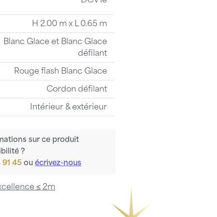
DCV1e
H 2.00 m x L 0.65 m
Blanc Glace et Blanc Glace
défilant
Rouge flash Blanc Glace
Cordon défilant
Intérieur & extérieur
mations sur ce produit
bilité ?
 91 45
ou
écrivez-nous
xcellence ≤ 2m