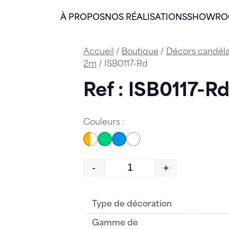
À PROPOS
NOS RÉALISATIONS
SHOWR
Accueil
/
Boutique
/
Décors candél
2m
/ ISB0117-Rd
Ref : ISB0117-R
Couleurs :
-
+
quantité de ISB0117-Rd
Type de décoration
Gamme de