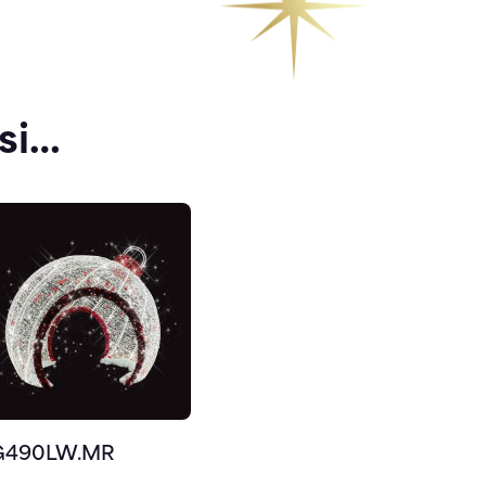
si…
G490LW.MR