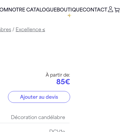
OOM
NOTRE CATALOGUE
BOUTIQUE
CONTACT
abres
/
Excellence ≤
d
À partir de:
85€
Ajouter au devis
Décoration candélabre