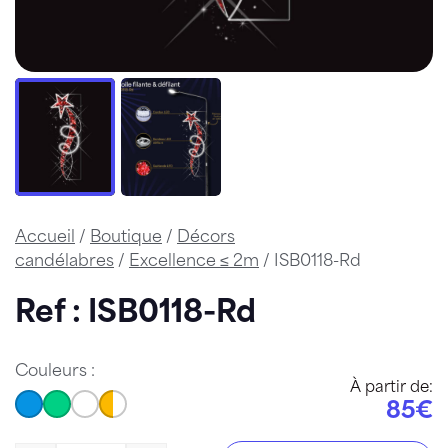
Accueil
/
Boutique
/
Décors
candélabres
/
Excellence ≤ 2m
/ ISB0118-Rd
Ref : ISB0118-Rd
Couleurs :
À partir de:
85€