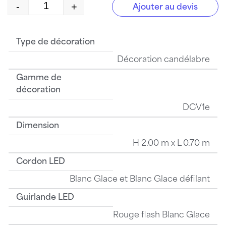
-
+
Ajouter au devis
quantité de ISB0118-Rd
Type de décoration
Décoration candélabre
Gamme de
décoration
DCV1e
Dimension
H 2.00 m x L 0.70 m
Cordon LED
Blanc Glace et Blanc Glace défilant
Guirlande LED
Rouge flash Blanc Glace