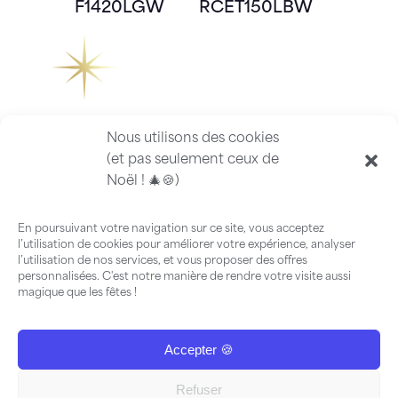
F1420LGW
RCET150LBW
Nous utilisons des cookies
(et pas seulement ceux de
Noël ! 🎄🍪)
En poursuivant votre navigation sur ce site, vous acceptez
l’utilisation de cookies pour améliorer votre expérience, analyser
l’utilisation de nos services, et vous proposer des offres
personnalisées. C'est notre manière de rendre votre visite aussi
magique que les fêtes !
Accepter 🍪
FAQ
-
Guide
©2026 ILLUMINATIONS SERVICES
-
Mentions Légales
-
Politiques
Refuser