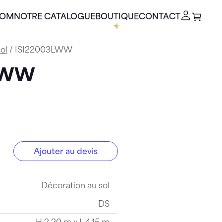
OOM
NOTRE CATALOGUE
BOUTIQUE
CONTACT
ol
/ ISI22003LWW
3LWW
Ajouter au devis
WW
Décoration au sol
DS