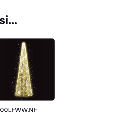
si…
500LFWW.NF