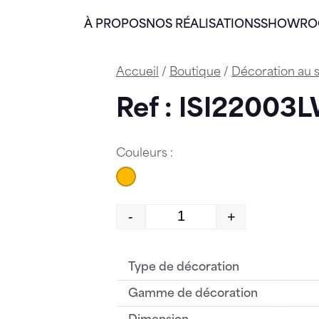
À PROPOS
NOS RÉALISATIONS
SHOWR
Accueil
/
Boutique
/
Décoration au s
Ref : ISI2200
Couleurs :
-
+
quantité de ISI22003L
Type de décoration
Gamme de décoration