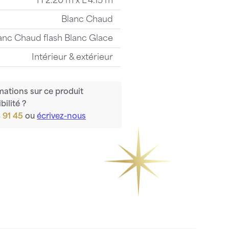
H 2.20 m x L 4.15 m
Blanc Chaud
anc Chaud flash Blanc Glace
Intérieur & extérieur
mations sur ce produit
bilité ?
 91 45
ou
écrivez-nous