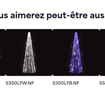
us aimerez peut-être aus
S350LFW.NF
S350LFB.NF
S