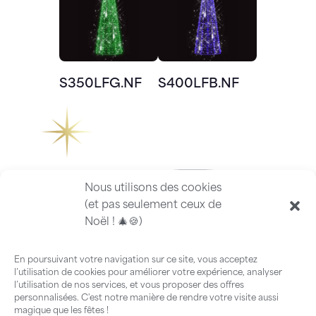
S350LFG.NF
S400LFB.NF
Nous utilisons des cookies
(et pas seulement ceux de
Noël ! 🎄🍪)
En poursuivant votre navigation sur ce site, vous acceptez
l’utilisation de cookies pour améliorer votre expérience, analyser
l’utilisation de nos services, et vous proposer des offres
personnalisées. C'est notre manière de rendre votre visite aussi
magique que les fêtes !