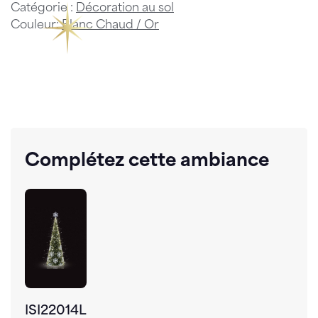
Catégorie :
Décoration au sol
Couleur:
Blanc Chaud / Or
Complétez cette ambiance
ISI22014L