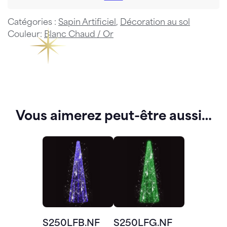
Catégories :
Sapin Artificiel
,
Décoration au sol
Couleur:
Blanc Chaud / Or
Vous aimerez peut-être aussi…
S250LFB.NF
S250LFG.NF