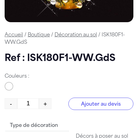
Accueil
/
Boutique
/
Décoration au sol
/ ISK180F1-
WW.GdS
Ref : ISK180F1-WW.GdS
Couleurs :
-
+
Ajouter au devis
quantité de ISK180F1-WW.GdS
Type de décoration
Décors à poser au sol