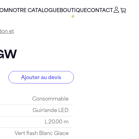
OOM
NOTRE CATALOGUE
BOUTIQUE
CONTACT
don et
FGW
Ajouter au devis
GW
Consommable
Guirlande LED
L 20.00 m
Vert flash Blanc Glace