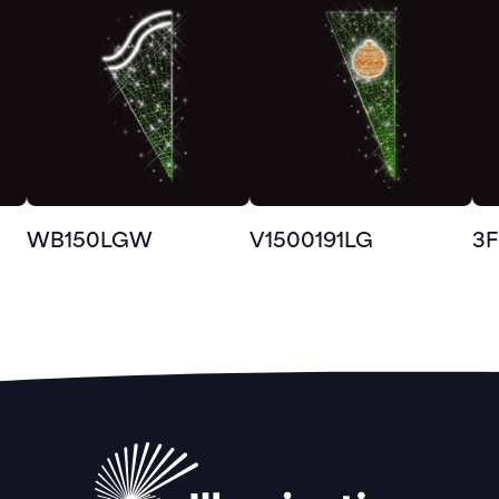
WB150LGW
V1500191LG
3