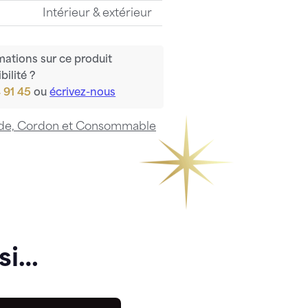
Intérieur & extérieur
mations sur ce produit
bilité ?
 91 45
ou
écrivez-nous
nde, Cordon et Consommable
si…