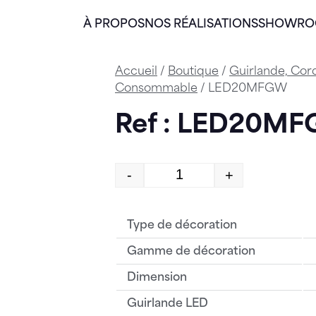
À PROPOS
NOS RÉALISATIONS
SHOWR
Accueil
/
Boutique
/
Guirlande, Cor
Consommable
/ LED20MFGW
Ref : LED20M
-
+
quantité de LED20MF
Type de décoration
Gamme de décoration
Dimension
Guirlande LED