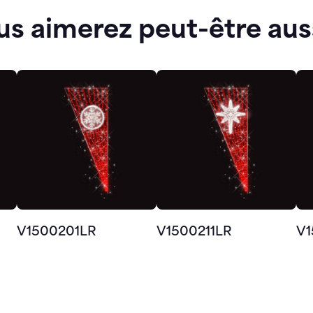
us aimerez peut-être aus
V1500201LR
V1500211LR
V1