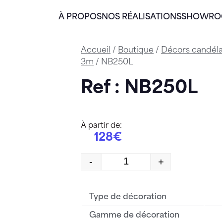
À PROPOS
NOS RÉALISATIONS
SHOWR
Accueil
/
Boutique
/
Décors candél
3m
/ NB250L
Ref : NB250L
À partir de:
128€
-
+
quantité de NB250L
Type de décoration
Gamme de décoration