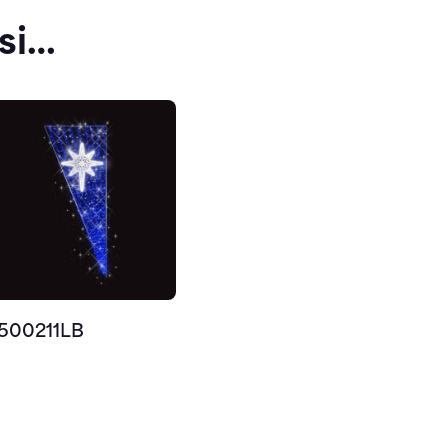
si…
500211LB