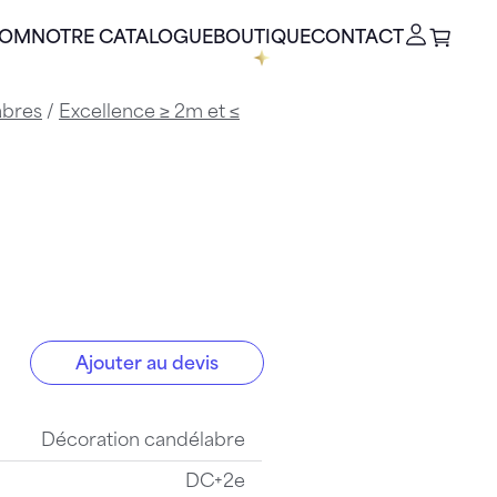
OOM
NOTRE CATALOGUE
BOUTIQUE
CONTACT
abres
/
Excellence ≥ 2m et ≤
Ajouter au devis
Décoration candélabre
DC+2e