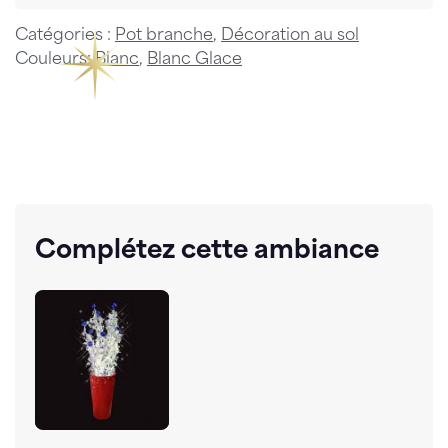
Catégories :
Pot branche
,
Décoration au sol
Couleurs:
Blanc
,
Blanc Glace
Complétez cette ambiance