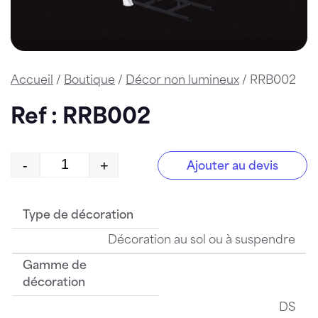
Accueil
/
Boutique
/
Décor non lumineux
/ RRB002
Ref : RRB002
-
+
Ajouter au devis
quantité de RRB002
Type de décoration
Décoration au sol ou à suspendre
Gamme de
décoration
DS