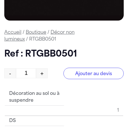
Accueil
/
Boutique
/
Décor non
lumineux
/ RTGBB0501
Ref : RTGBB0501
-
+
Ajouter au devis
quantité de RTGBB0501
Décoration au sol ou à
suspendre
1
DS