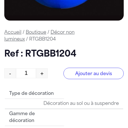
Accueil
/
Boutique
/
Décor non
lumineux
/ RTGBB1204
Ref : RTGBB1204
-
+
Ajouter au devis
quantité de RTGBB1204
Type de décoration
Décoration au sol ou à suspendre
Gamme de
décoration