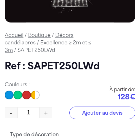
Accueil
/
Boutique
/
Décors
candélabres
/
Excellence ≥ 2m et ≤
3m
/ SAPET250LWd
Ref : SAPET250LWd
Couleurs :
À partir de:
128€
-
+
Ajouter au devis
quantité de SAPET250LWd
Type de décoration