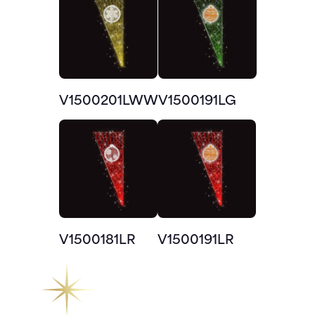
V1500201LWW
V1500191LG
V1500181LR
V1500191LR