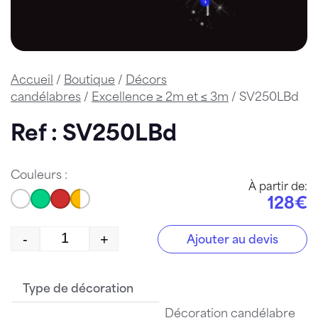
Accueil
/
Boutique
/
Décors
candélabres
/
Excellence ≥ 2m et ≤ 3m
/ SV250LBd
Ref : SV250LBd
Couleurs :
À partir de:
128€
-
+
Ajouter au devis
quantité de SV250LBd
Type de décoration
Décoration candélabre