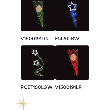
V1500191LG
F1420LBW
RCET150LGW
V1500191LR