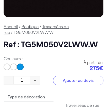
Accueil
/
Boutique
/
Traversées de
rue
/ TG5M050V2LWW.W
Ref : TG5M050V2LWW.W
Couleurs :
À partir de:
275€
-
+
Ajouter au devis
quantité de TG5M050V2LWW.W
Type de décoration
Traversées de rue