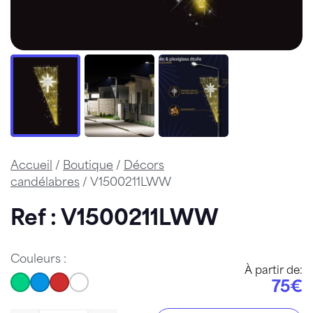
Accueil
/
Boutique
/
Décors
candélabres
/ V1500211LWW
Ref : V1500211LWW
Couleurs :
À partir de:
75€