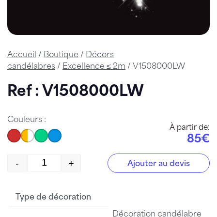
Accueil
/
Boutique
/
Décors
candélabres
/
Excellence ≤ 2m
/ V1508000LW
Ref : V1508000LW
Couleurs :
À partir de:
85€
-
+
Ajouter au devis
quantité de V1508000LW
Type de décoration
Décoration candélabre