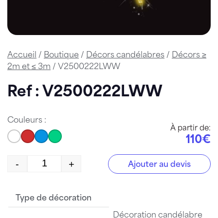
Accueil
/
Boutique
/
Décors candélabres
/
Décors ≥
2m et ≤ 3m
/ V2500222LWW
Ref : V2500222LWW
Couleurs :
À partir de:
110€
-
+
Ajouter au devis
quantité de V2500222LWW
Type de décoration
Décoration candélabre