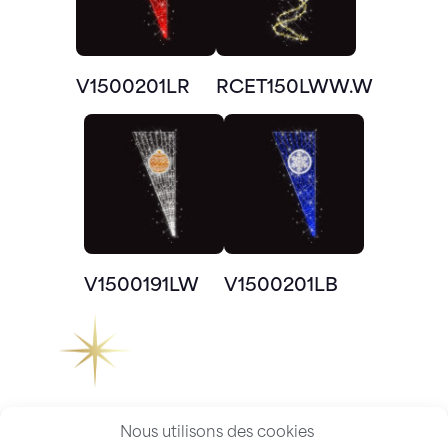
V1500201LR
RCET150LWW.W
V1500191LW
V1500201LB
Nous utilisons des cookies