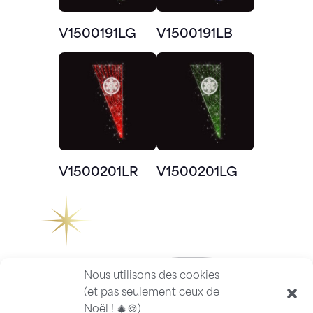
V1500191LG
V1500191LB
V1500201LR
V1500201LG
Nous utilisons des cookies
(et pas seulement ceux de
Noël ! 🎄🍪)