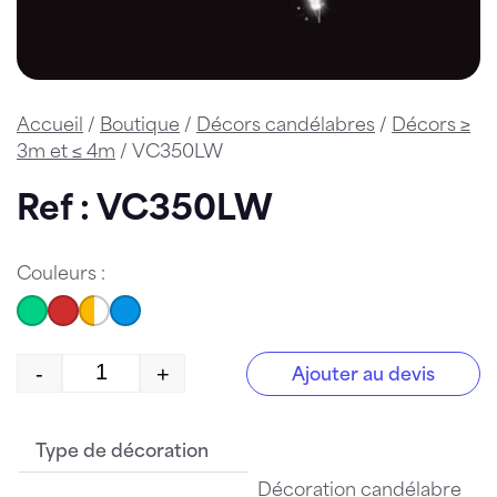
Accueil
/
Boutique
/
Décors candélabres
/
Décors ≥
3m et ≤ 4m
/ VC350LW
Ref : VC350LW
Couleurs :
-
+
Ajouter au devis
quantité de VC350LW
Type de décoration
Décoration candélabre