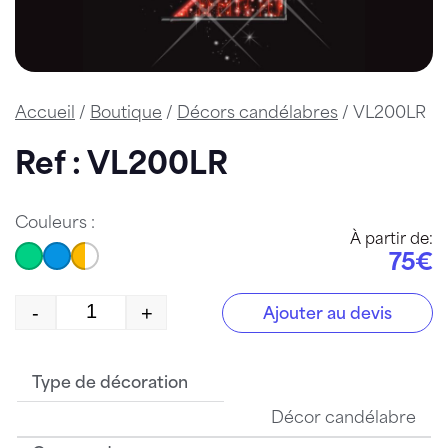
Accueil
/
Boutique
/
Décors candélabres
/ VL200LR
Ref : VL200LR
Couleurs :
À partir de:
75€
-
+
Ajouter au devis
quantité de VL200LR
Type de décoration
Décor candélabre