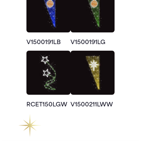
V1500191LB
V1500191LG
RCET150LGW
V1500211LWW