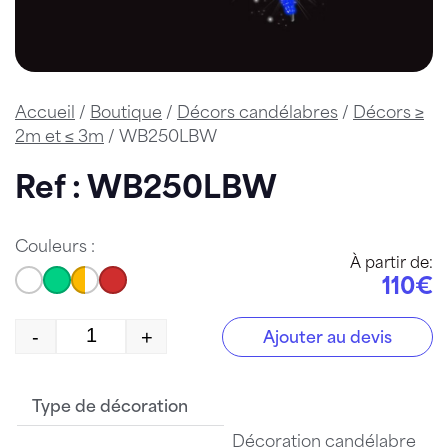
Accueil
/
Boutique
/
Décors candélabres
/
Décors ≥
2m et ≤ 3m
/ WB250LBW
Ref : WB250LBW
Couleurs :
À partir de:
110€
-
+
Ajouter au devis
quantité de WB250LBW
Type de décoration
Décoration candélabre