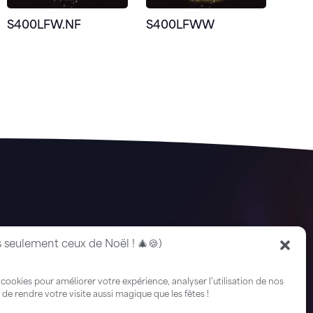
S400LFW.NF
S400LFWW
s seulement ceux de Noël ! 🎄🍪)
 cookies pour améliorer votre expérience, analyser l’utilisation de nos
de rendre votre visite aussi magique que les fêtes !