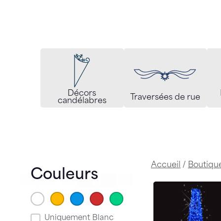
Décors
Traversées de rue
candélabres
Accueil
/
Boutiqu
Couleurs
Blanc
Blanc Chaud / Or
(52)
Bleu
(11)
(11)
Rouge
(10)
Vert
(10)
Tri couleur
Uniquement Blanc