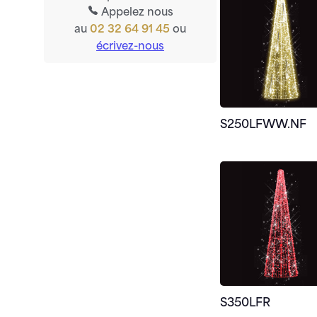
Appelez nous
au
02 32 64 91 45
ou
écrivez-nous
S250LFWW.NF
S350LFR