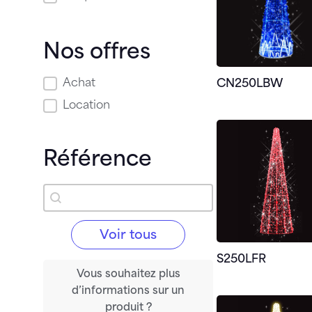
Nos offres
Nos offres
Achat
CN250LBW
Location
Référence
Référence
Rechercher
Voir tous
S250LFR
Vous souhaitez plus
d’informations sur un
produit ?