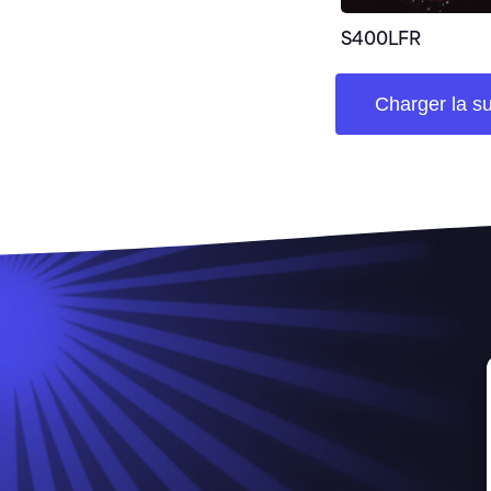
S400LFR
Charger la su