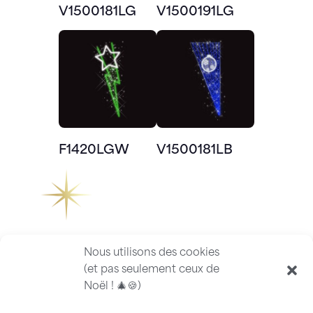
V1500181LG
V1500191LG
F1420LGW
V1500181LB
Nous utilisons des cookies
(et pas seulement ceux de
Noël ! 🎄🍪)