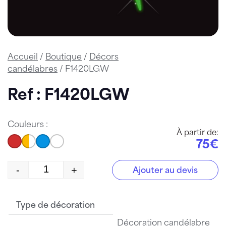
Accueil
/
Boutique
/
Décors
candélabres
/ F1420LGW
Ref : F1420LGW
Couleurs :
À partir de:
75€
-
+
Ajouter au devis
quantité de F1420LGW
Type de décoration
Décoration candélabre