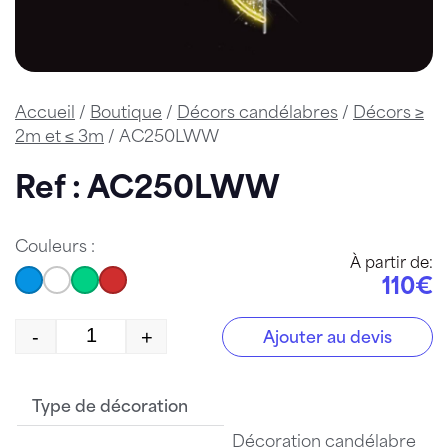
Accueil
/
Boutique
/
Décors candélabres
/
Décors ≥
2m et ≤ 3m
/ AC250LWW
Ref : AC250LWW
Couleurs :
À partir de:
110€
-
+
Ajouter au devis
quantité de AC250LWW
Type de décoration
Décoration candélabre