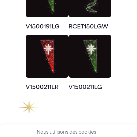
V1500191LG
RCET150LGW
V1500211LR
V1500211LG
Nous utilisons des cookies