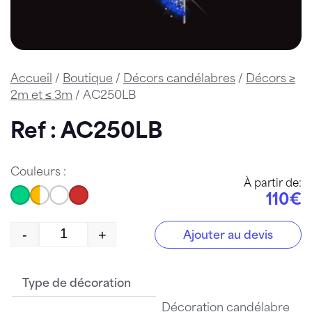
Accueil
/
Boutique
/
Décors candélabres
/
Décors ≥
2m et ≤ 3m
/ AC250LB
Ref : AC250LB
Couleurs :
À partir de:
110€
-
+
Ajouter au devis
quantité de AC250LB
Type de décoration
Décoration candélabre