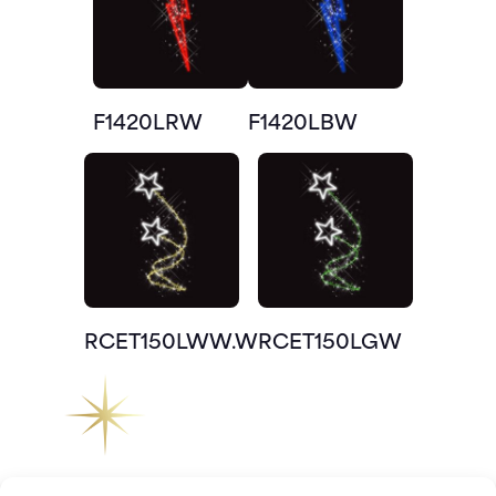
F1420LRW
F1420LBW
RCET150LWW.W
RCET150LGW