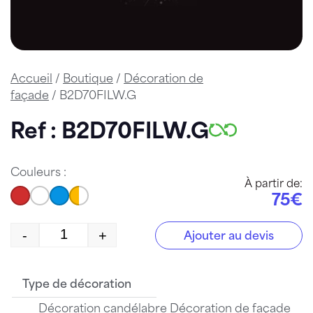
Accueil
/
Boutique
/
Décoration de
façade
/ B2D70FILW.G
Ref : B2D70FILW.G
Couleurs :
À partir de:
75€
-
+
Ajouter au devis
quantité de B2D70FILW.G
Type de décoration
Décoration candélabre Décoration de façade