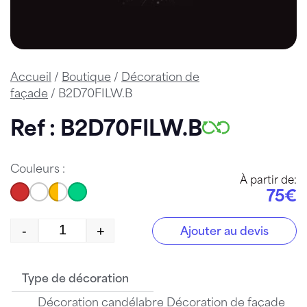
Accueil
/
Boutique
/
Décoration de
façade
/ B2D70FILW.B
Ref : B2D70FILW.B
Couleurs :
À partir de:
75€
-
+
Ajouter au devis
quantité de B2D70FILW.B
Type de décoration
Décoration candélabre Décoration de façade