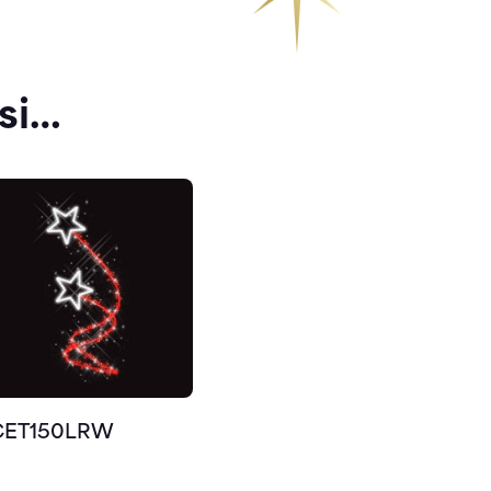
si…
CET150LRW