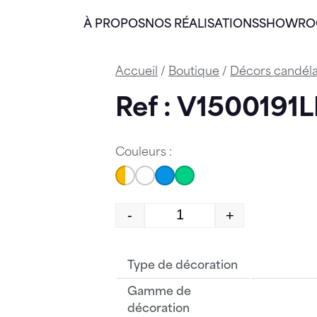
À PROPOS
NOS RÉALISATIONS
SHOWR
Accueil
/
Boutique
/
Décors candél
Ref : V1500191
Couleurs :
-
+
quantité de V1500191LR
Type de décoration
Gamme de
décoration