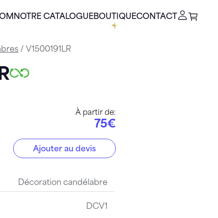
OOM
NOTRE CATALOGUE
BOUTIQUE
CONTACT
abres
/ V1500191LR
LR
À partir de:
75€
Ajouter au devis
Décoration candélabre
DCV1