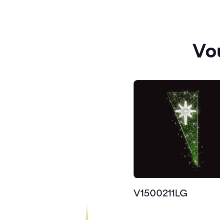
Vo
V1500211LG