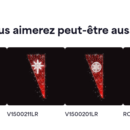
us aimerez peut-être aus
V1500211LR
V1500201LR
R