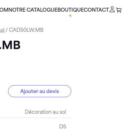
OOM
NOTRE CATALOGUE
BOUTIQUE
CONTACT
ol
/ CAD50LW.MB
W.MB
Ajouter au devis
MB
Décoration au sol
DS