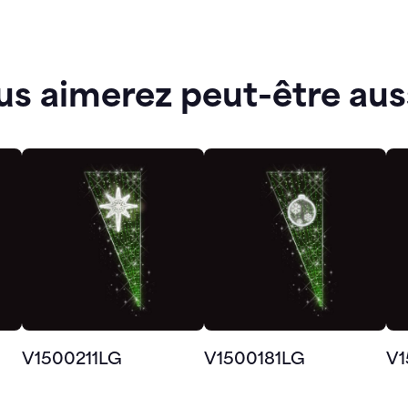
us aimerez peut-être aus
V1500211LG
V1500181LG
V1