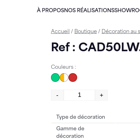
À PROPOS
NOS RÉALISATIONS
SHOWR
Accueil
/
Boutique
/
Décoration au s
Ref : CAD50L
Couleurs :
-
+
quantité de CAD50LW.
Type de décoration
Gamme de
décoration