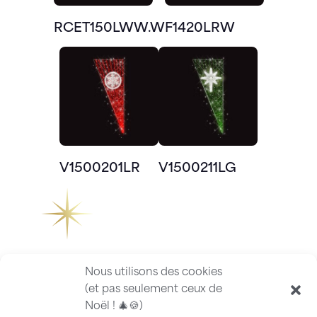
RCET150LWW.W
F1420LRW
V1500201LR
V1500211LG
Nous utilisons des cookies
(et pas seulement ceux de
Noël ! 🎄🍪)