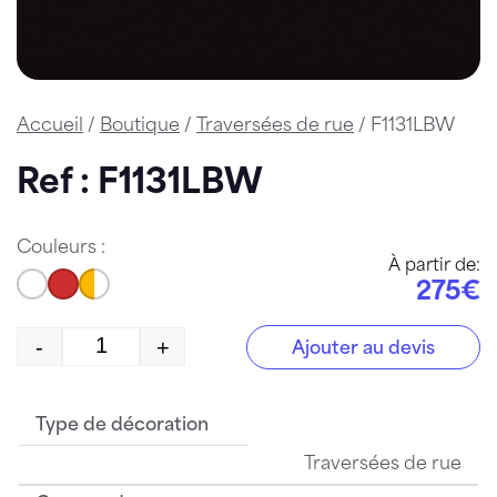
Accueil
/
Boutique
/
Traversées de rue
/ F1131LBW
Ref : F1131LBW
Couleurs :
À partir de:
275€
-
+
Ajouter au devis
quantité de F1131LBW
Type de décoration
Traversées de rue