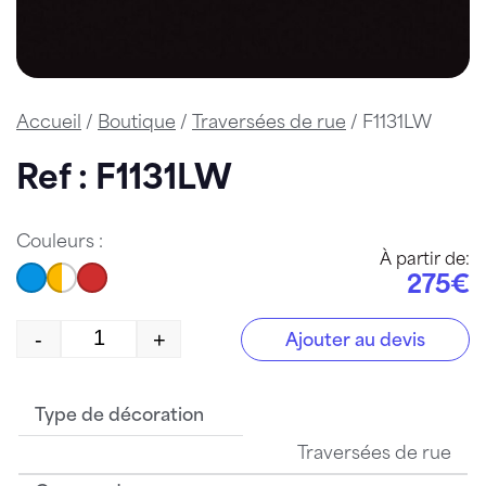
Accueil
/
Boutique
/
Traversées de rue
/ F1131LW
Ref : F1131LW
Couleurs :
À partir de:
275€
-
+
Ajouter au devis
quantité de F1131LW
Type de décoration
Traversées de rue