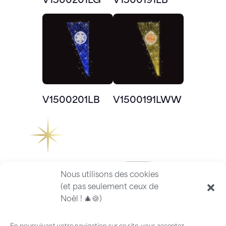
V1500201LG
V1500191LB
V1500201LB
V1500191LWW
Nous utilisons des cookies
(et pas seulement ceux de
Noël ! 🎄🍪)