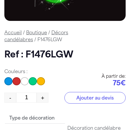
Accueil
/
Boutique
/
Décors
candélabres
/ F1476LGW
Ref : F1476LGW
Couleurs :
À partir de:
75€
-
+
Ajouter au devis
quantité de F1476LGW
Type de décoration
Décoration candélabre