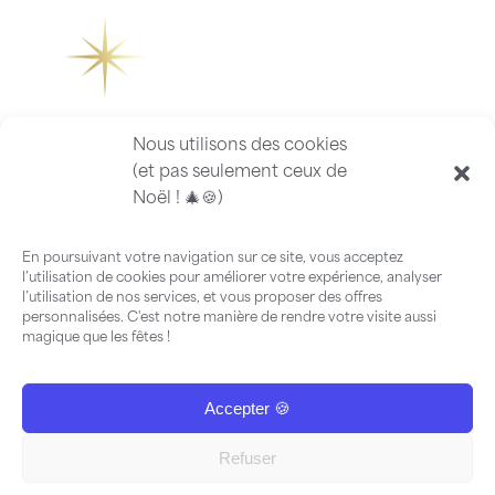
Nous utilisons des cookies
(et pas seulement ceux de
Noël ! 🎄🍪)
En poursuivant votre navigation sur ce site, vous acceptez
l’utilisation de cookies pour améliorer votre expérience, analyser
l’utilisation de nos services, et vous proposer des offres
personnalisées. C'est notre manière de rendre votre visite aussi
magique que les fêtes !
Accepter 🍪
FAQ
-
Guide
©2026 ILLUMINATIONS SERVICES
-
Mentions Légales
-
Politiques
Refuser
de confidentialité