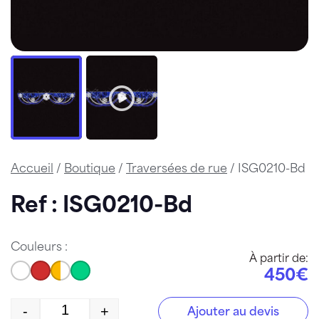
Accueil
/
Boutique
/
Traversées de rue
/ ISG0210-Bd
Ref : ISG0210-Bd
Couleurs :
À partir de:
450€
-
+
Ajouter au devis
quantité de ISG0210-Bd