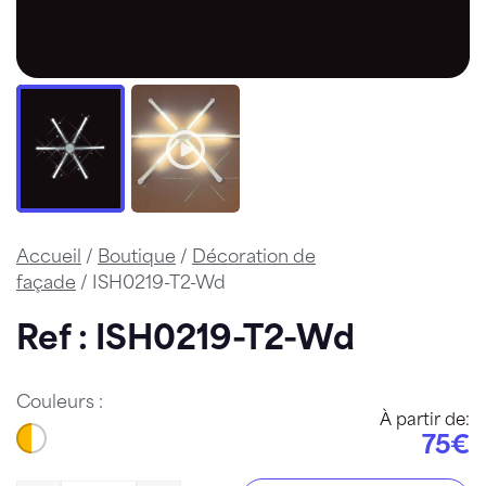
Accueil
/
Boutique
/
Décoration de
façade
/ ISH0219-T2-Wd
Ref : ISH0219-T2-Wd
Couleurs :
À partir de:
75€