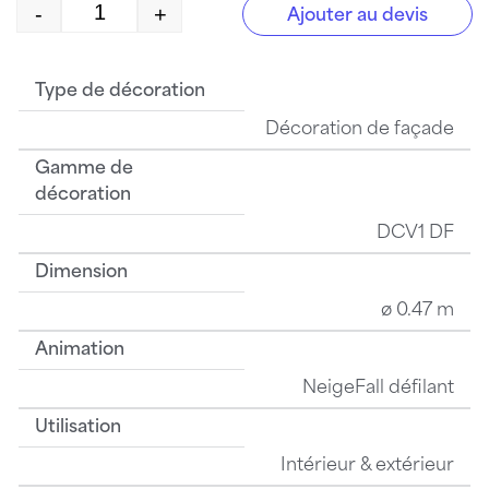
-
+
Ajouter au devis
quantité de ISH0219-T2-Wd
Type de décoration
Décoration de façade
Gamme de
décoration
DCV1 DF
Dimension
ø 0.47 m
Animation
NeigeFall défilant
Utilisation
Intérieur & extérieur