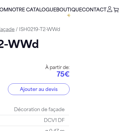
OOM
NOTRE CATALOGUE
BOUTIQUE
CONTACT
façade
/ ISH0219-T2-WWd
-T2-WWd
À partir de:
75€
Ajouter au devis
2-WWd
Décoration de façade
DCV1 DF