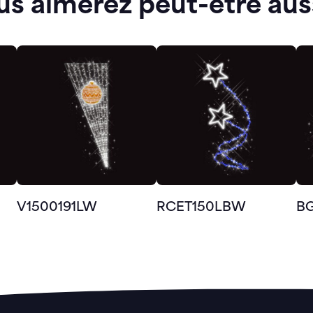
us aimerez peut-être aus
V1500191LW
RCET150LBW
B