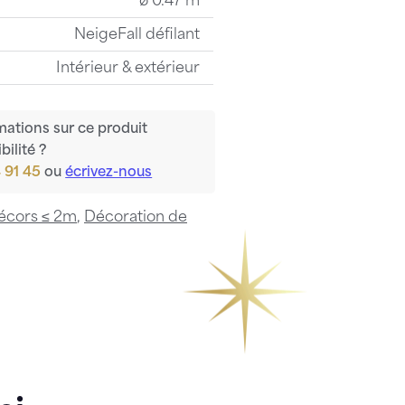
ø 0.47 m
NeigeFall défilant
Intérieur & extérieur
mations sur ce produit
bilité ?
 91 45
ou
écrivez-nous
écors ≤ 2m
,
Décoration de