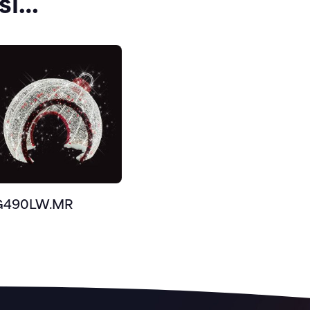
si…
G490LW.MR