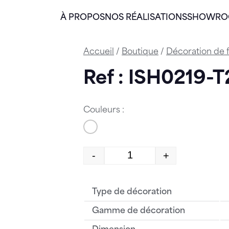
À PROPOS
NOS RÉALISATIONS
SHOWR
Accueil
/
Boutique
/
Décoration de 
Ref : ISH0219
Couleurs :
-
+
quantité de ISH0219-T
Type de décoration
Gamme de décoration