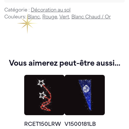
Catégorie :
Décoration au sol
Couleurs:
Blanc
,
Rouge
,
Vert
,
Blanc Chaud / Or
Vous aimerez peut-être aussi…
RCET150LRW
V1500181LB