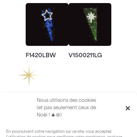
F1420LBW
V1500211LG
Nous utilisons des cookies
(et pas seulement ceux de
Noël ! 🎄🍪)
En poursuivant votre navigation sur ce site, vous acceptez