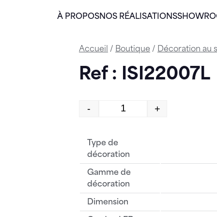
À PROPOS
NOS RÉALISATIONS
SHOWR
Accueil
/
Boutique
/
Décoration au s
Ref : ISI22007L
-
+
quantité de ISI22007L
Type de
décoration
Gamme de
décoration
Dimension