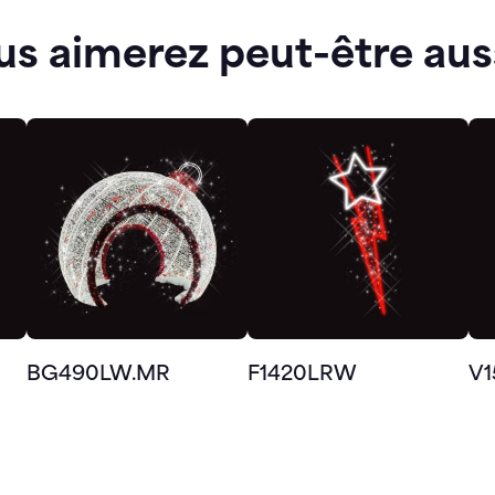
us aimerez peut-être aus
BG490LW.MR
F1420LRW
V1