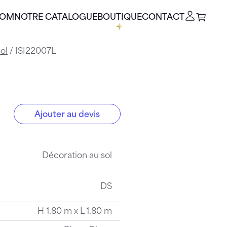
OOM
NOTRE CATALOGUE
BOUTIQUE
CONTACT
ol
/ ISI22007L
Ajouter au devis
Décoration au sol
DS
H 1.80 m x L 1.80 m