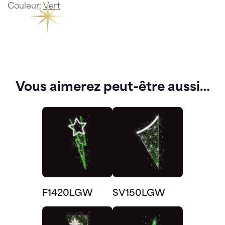
Couleur:
Vert
Vous aimerez peut-être aussi…
F1420LGW
SV150LGW