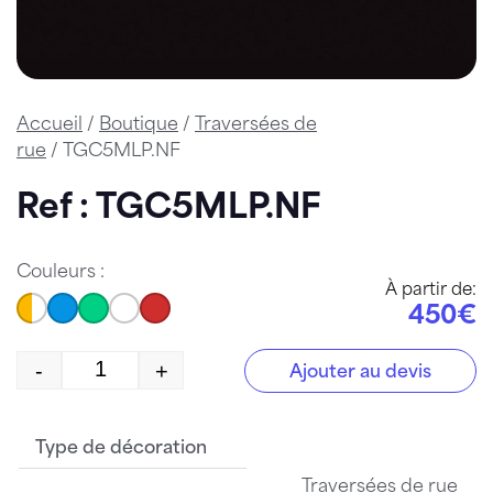
Accueil
/
Boutique
/
Traversées de
rue
/ TGC5MLP.NF
Ref : TGC5MLP.NF
Couleurs :
À partir de:
450€
-
+
Ajouter au devis
quantité de TGC5MLP.NF
Type de décoration
Traversées de rue