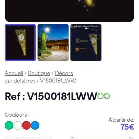
Accueil
/
Boutique
/
Décors
candélabres
/ V1500181LWW
Ref : V1500181LWW
Couleurs :
À partir de:
75€