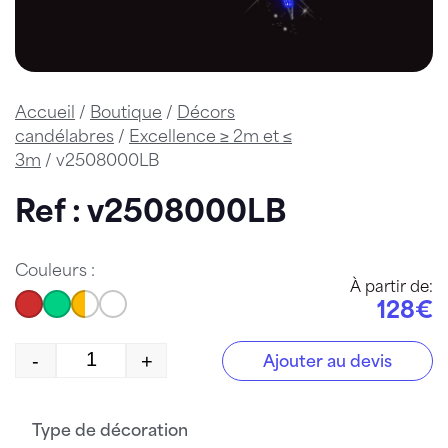
Accueil
/
Boutique
/
Décors
candélabres
/
Excellence ≥ 2m et ≤
3m
/ v2508000LB
Ref : v2508000LB
Couleurs :
À partir de:
128€
-
+
Ajouter au devis
quantité de v2508000LB
Type de décoration