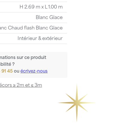
H 2.69 m x L 1.00 m
Blanc Glace
anc Chaud flash Blanc Glace
Intérieur & extérieur
mations sur ce produit
bilité ?
 91 45
ou
écrivez-nous
écors ≥ 2m et ≤ 3m