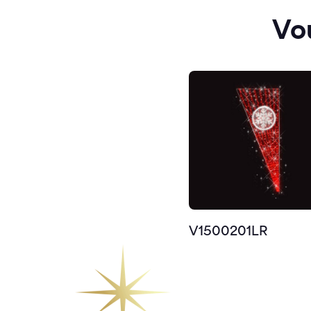
Vo
V1500201LR