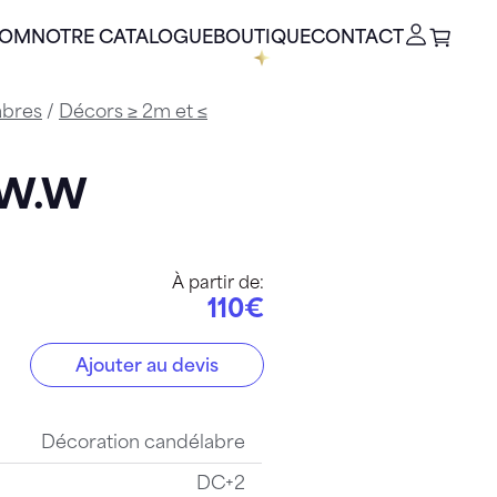
OOM
NOTRE CATALOGUE
BOUTIQUE
CONTACT
abres
/
Décors ≥ 2m et ≤
WW.W
À partir de:
110€
Ajouter au devis
.W
Décoration candélabre
DC+2