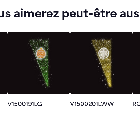
us aimerez peut-être aus
V1500191LG
V1500201LWW
R