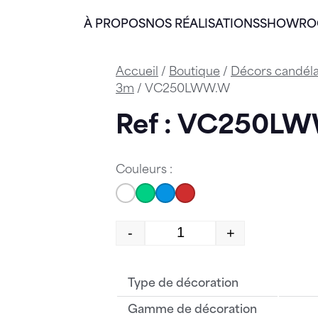
À PROPOS
NOS RÉALISATIONS
SHOWR
Accueil
/
Boutique
/
Décors candél
3m
/ VC250LWW.W
Ref : VC250L
Couleurs :
-
+
quantité de VC250LWW
Type de décoration
Gamme de décoration