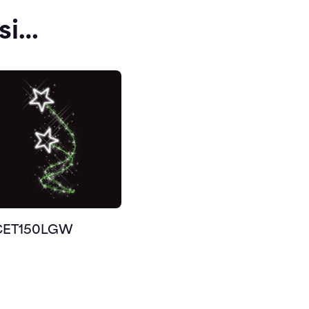
si…
CET150LGW